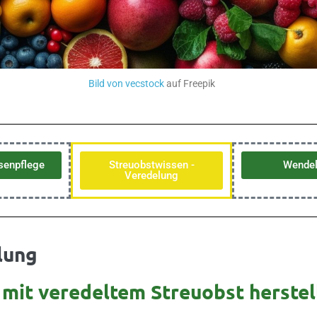
Bild von vecstock
auf Freepik
senpflege
Streuobstwissen -
Wendel
Veredelung
lung
 mit veredeltem Streuobst herstel