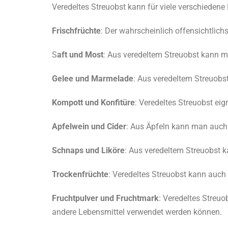
Veredeltes Streuobst kann für viele verschiedene 
Frischfrüchte
: Der wahrscheinlich offensichtlichs
S
aft und Most
: Aus veredeltem Streuobst kann m
G
e
lee und Marmelade
: Aus veredeltem Streuob
Kompott und Konfitüre
: Veredeltes Streuobst eig
Apfelwein und Cider
: Aus Äpfeln kann man auch 
Schnaps und Liköre
: Aus veredeltem Streuobst 
Trockenfrüchte
: Veredeltes Streuobst kann auch 
Fruchtpulver und Fruchtmark
: Veredeltes Streuo
andere Lebensmittel verwendet werden können.