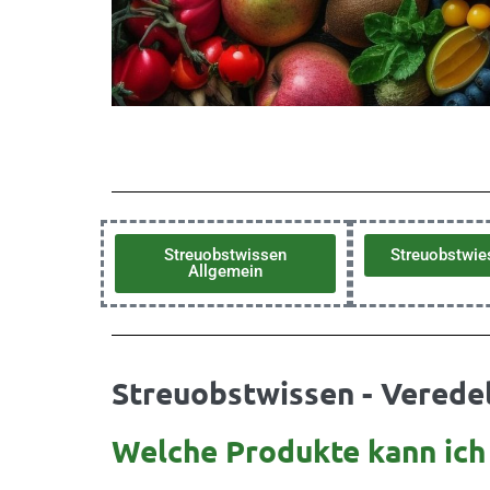
Streuobstwissen
Streuobstwie
Allgemein
Streuobstwissen - Verede
Welche Produkte kann ich