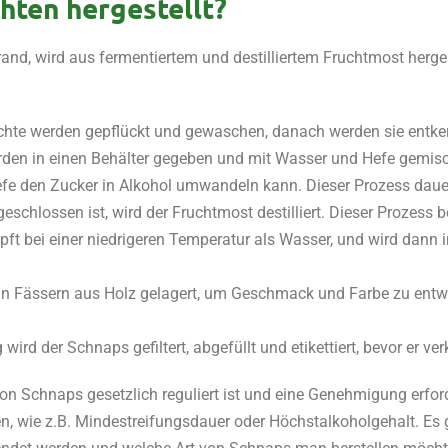
hten hergestellt?
nd, wird aus fermentiertem und destilliertem Fruchtmost hergest
üchte werden gepflückt und gewaschen, danach werden sie entkern
werden in einen Behälter gegeben und mit Wasser und Hefe gemis
efe den Zucker in Alkohol umwandeln kann. Dieser Prozess daue
schlossen ist, wird der Fruchtmost destilliert. Dieser Prozess 
pft bei einer niedrigeren Temperatur als Wasser, und wird dann 
rd in Fässern aus Holz gelagert, um Geschmack und Farbe zu entw
 wird der Schnaps gefiltert, abgefüllt und etikettiert, bevor er v
von Schnaps gesetzlich reguliert ist und eine Genehmigung erforde
en, wie z.B. Mindestreifungsdauer oder Höchstalkoholgehalt. Es 