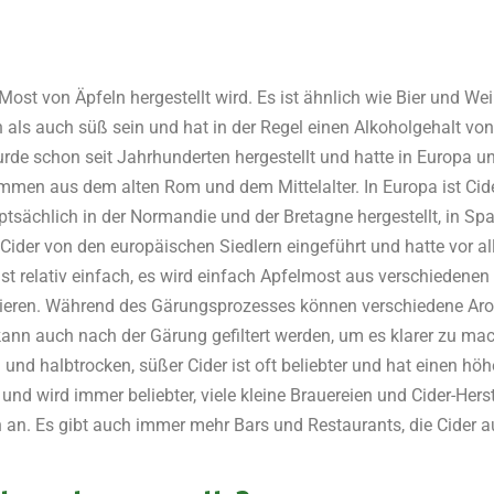
Most von Äpfeln hergestellt wird. Es ist ähnlich wie Bier und W
n als auch süß sein und hat in der Regel einen Alkoholgehalt von
urde schon seit Jahrhunderten hergestellt und hatte in Europa u
mmen aus dem alten Rom und dem Mittelalter. In Europa ist Cide
auptsächlich in der Normandie und der Bretagne hergestellt, in Sp
 Cider von den europäischen Siedlern eingeführt und hatte vor 
 ist relativ einfach, es wird einfach Apfelmost aus verschiede
zieren. Während des Gärungsprozesses können verschiedene Ar
ann auch nach der Gärung gefiltert werden, um es klarer zu m
ß und halbtrocken, süßer Cider ist oft beliebter und hat einen hö
 und wird immer beliebter, viele kleine Brauereien und Cider-Her
en an. Es gibt auch immer mehr Bars und Restaurants, die Cider 