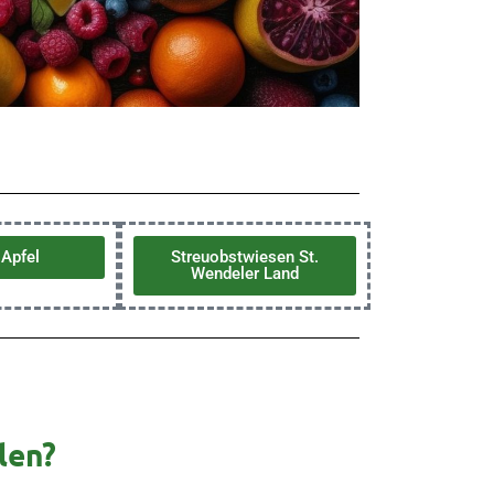
Apfel
Streuobstwiesen St.
Wendeler Land
len?