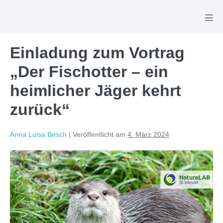
Zum
Inhalt
Men
Scha
springen
Einladung zum Vortrag
„Der Fischotter – ein
heimlicher Jäger kehrt
zurück“
Anna Luisa Besch
|
Veröffentlicht am
4. März 2024