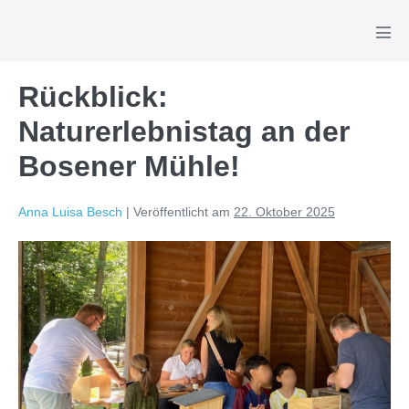
Zum
Inhalt
Men
Scha
springen
Rückblick:
Naturerlebnistag an der
Bosener Mühle!
Anna Luisa Besch
|
Veröffentlicht am
22. Oktober 2025